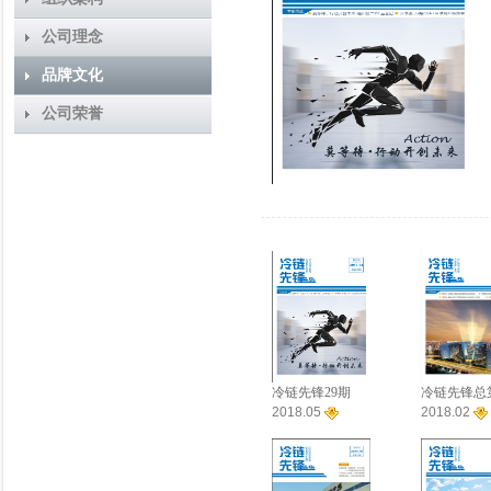
公司理念
品牌文化
公司荣誉
冷链先锋29期
冷链先锋总第
2018.05
期
2018.02